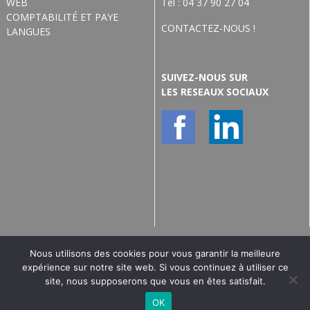
WEB
Tél : 04 37 90 27 04
COMPTABILITÉ ET PAYE
CONTACTEZ-NOUS !
LANGUES
SUIVEZ-NOUS SUR
LES RESEAUX SOCIAUX
Nous utilisons des cookies pour vous garantir la meilleure
expérience sur notre site web. Si vous continuez à utiliser ce
© ACFOR Formation - 2023 | Tous droits réservés |
Mentions
site, nous supposerons que vous en êtes satisfait.
Légales & Protection des données personnelles
|
Conditions
OK
générales de vente